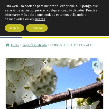
Esta web usa cookies para mejorar tu experiencia. Supongo que
Ir
Ir
estarás de acuerdo, pero en cualquier caso tú decides. Puedes
Menú
informarte más sobre que cookies estamos utilizando o
a
al
desactivarlas en los
ajustes
.
la
contenido
navegación
Aceptar
Rechazar
Inicio
Inicio
Joyería ilustrada
PENDIENTES GATOS CON ALAS
Expandi
Tienda
el
menú
Contacto
hijo
🔍
Expandi
Mi cuenta
el
menú
hijo