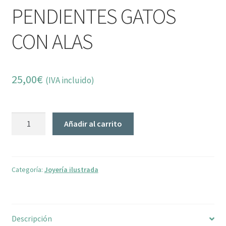
PENDIENTES GATOS
CON ALAS
25,00
€
(IVA incluido)
PENDIENTES
Añadir al carrito
GATOS
CON
ALAS
cantidad
Categoría:
Joyería ilustrada
Descripción