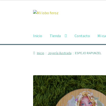
Ir
Ir
a
al
la
contenido
navegación
Inicio
Tienda
Contacto
Mi c
Inicio
Joyería ilustrada
ESPEJO RAPUNZEL