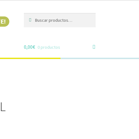
Buscar
Buscar
por:
0,00
€
0 productos
L