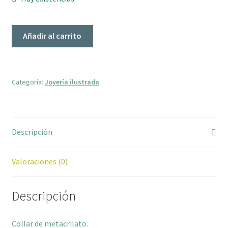
CORAZÓN
Añadir al carrito
CON
ALAS
4
cantidad
Categoría:
Joyería ilustrada
Descripción
Valoraciones (0)
Descripción
Collar de metacrilato.